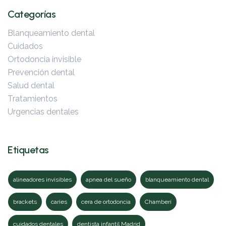
Categorías
Blanqueamiento dental
Cuidados
Ortodoncia invisible
Prevención dental
Salud dental
Tratamientos
Urgencias dentales
Etiquetas
alineadores invisibles
apnea del sueño
blanqueamiento dental
brackets
caries
cera de ortodoncia
Chamberí
cuidados dentales
dentista infantil Madrid