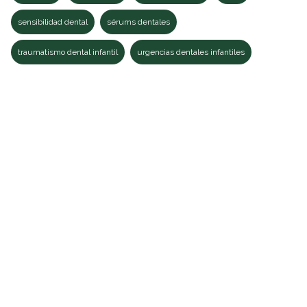
sensibilidad dental
sérums dentales
traumatismo dental infantil
urgencias dentales infantiles