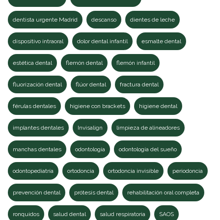
dentista urgente Madrid
descanso
dientes de leche
dispositivo intraoral
dolor dental infantil
esmalte dental
estética dental
flemón dental
flemón infantil
fluorización dental
flúor dental
fractura dental
férulas dentales
higiene con brackets
higiene dental
implantes dentales
Invisalign
limpieza de alineadores
manchas dentales
odontología
odontología del sueño
odontopediatría
ortodoncia
ortodoncia invisible
periodoncia
prevención dental
prótesis dental
rehabilitación oral completa
ronquidos
salud dental
salud respiratoria
SAOS