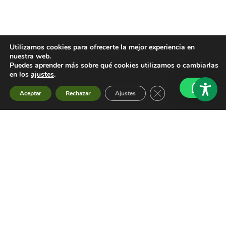
Localización y contacto
Utilizamos cookies para ofrecerte la mejor experiencia en
nuestra web.
Puedes aprender más sobre qué cookies utilizamos o cambiarlas
en los
ajustes
.
Cerrar el banner de 
Aceptar
Rechazar
Ajustes
Formulario de contacto