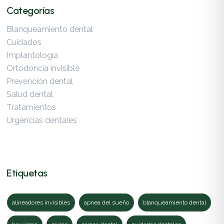
Categorías
Blanqueamiento dental
Cuidados
Implantología
Ortodoncia invisible
Prevención dental
Salud dental
Tratamientos
Urgencias dentales
Etiquetas
alineadores invisibles
apnea del sueño
blanqueamiento dental