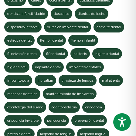
bruxismo
caries
corona dental
cuidados dentales
dentista infantil Madrid
descanso
dientes de leche
dispositivo intraoral
duración implante dental
esmalte dental
estética dental
flemón dental
flemón infantil
fluorización dental
flúor dental
halitosis
higiene dental
higiene oral
implante dental
implantes dentales
implantología
Invisalign
limpieza de lengua
mal aliento
manchas dentales
mantenimiento de implantes
odontología del sueño
odontopediatría
ortodoncia
ortodoncia invisible
periodoncia
prevención dental
prótesis dental
raspador de lengua
raspador lingual