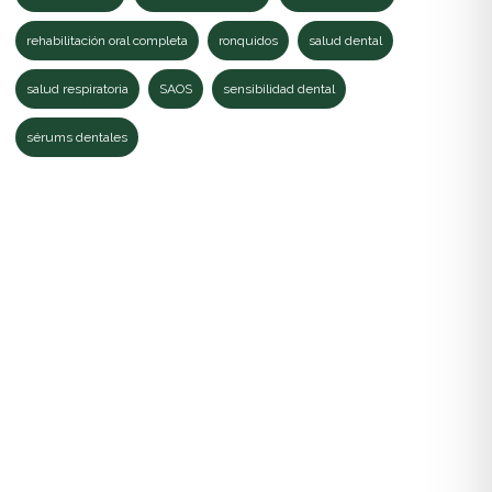
rehabilitación oral completa
ronquidos
salud dental
salud respiratoria
SAOS
sensibilidad dental
sérums dentales