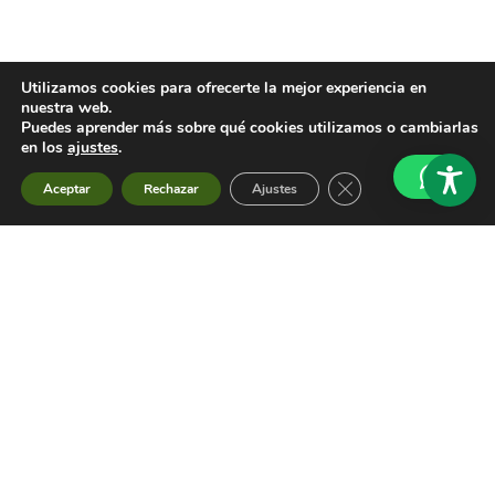
Localización y contacto
Utilizamos cookies para ofrecerte la mejor experiencia en
nuestra web.
Puedes aprender más sobre qué cookies utilizamos o cambiarlas
en los
ajustes
.
Cerrar el banner de 
Aceptar
Rechazar
Ajustes
Formulario de contacto