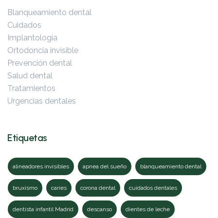
Blanqueamiento dental
Cuidados
Implantología
Ortodoncia invisible
Prevención dental
Salud dental
Tratamientos
Urgencias dentales
Etiquetas
alineadores invisibles
apnea del sueño
blanqueamiento dental
bruxismo
caries
corona dental
cuidados dentales
dentista infantil Madrid
descanso
dientes de leche