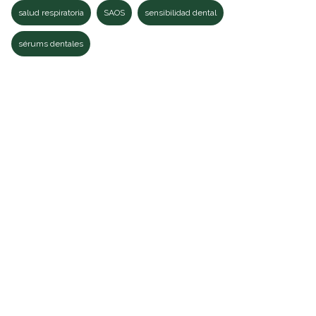
salud respiratoria
SAOS
sensibilidad dental
sérums dentales