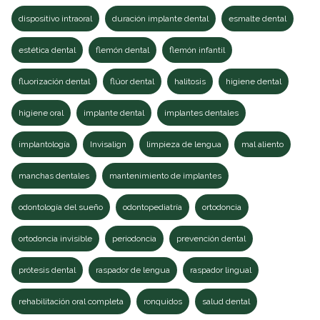
dispositivo intraoral
duración implante dental
esmalte dental
estética dental
flemón dental
flemón infantil
fluorización dental
flúor dental
halitosis
higiene dental
higiene oral
implante dental
implantes dentales
implantología
Invisalign
limpieza de lengua
mal aliento
manchas dentales
mantenimiento de implantes
odontología del sueño
odontopediatría
ortodoncia
ortodoncia invisible
periodoncia
prevención dental
prótesis dental
raspador de lengua
raspador lingual
rehabilitación oral completa
ronquidos
salud dental