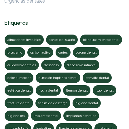
Urgencias dentales
Etiquetas
alineadores invisibles
apnea del sueño
blanqueamiento dental
bruxismo
carbón activo
caries
corona dental
cuidados dentales
descanso
dispositivo intraoral
dolor al morder
duración implante dental
esmalte dental
estética dental
fisura dental
flemón dental
flúor dental
fractura dental
férula de descarga
higiene dental
higiene oral
implante dental
implantes dentales
implantología
Invisalign
limpieza de lengua
mal aliento