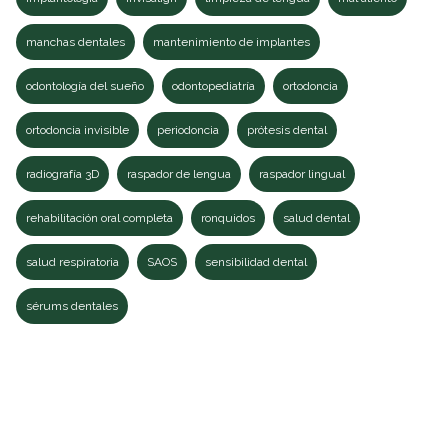
manchas dentales
mantenimiento de implantes
odontología del sueño
odontopediatría
ortodoncia
ortodoncia invisible
periodoncia
prótesis dental
radiografía 3D
raspador de lengua
raspador lingual
rehabilitación oral completa
ronquidos
salud dental
salud respiratoria
SAOS
sensibilidad dental
sérums dentales